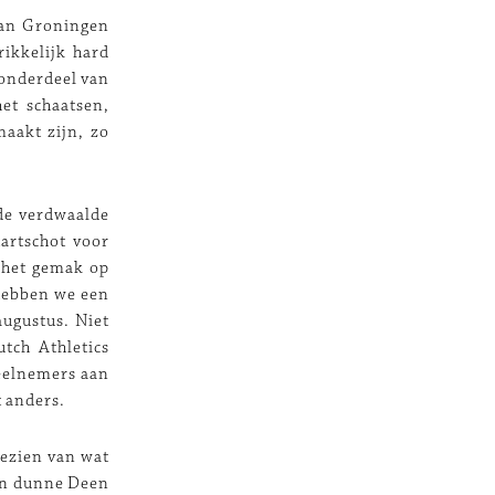
 van Groningen
rikkelijk hard
 onderdeel van
et schaatsen,
maakt zijn, zo
 de verdwaalde
artschot voor
r het gemak op
 hebben we een
augustus. Niet
tch Athletics
deelnemers aan
t anders.
gezien van wat
een dunne Deen