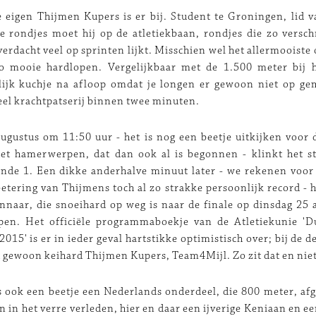
 eigen Thijmen Kupers is er bij. Student te Groningen, lid
e rondjes moet hij op de atletiekbaan, rondjes die zo versch
 verdacht veel op sprinten lijkt. Misschien wel het allermooiste
zo mooie hardlopen. Vergelijkbaar met de 1.500 meter bij h
nlijk kuchje na afloop omdat je longen er gewoon niet op ge
el krachtpatserij binnen twee minuten.
ugustus om 11:50 uur - het is nog een beetje uitkijken voor
et hamerwerpen, dat dan ook al is begonnen - klinkt het st
onde 1. Een dikke anderhalve minuut later - we rekenen voo
betering van Thijmens toch al zo strakke persoonlijk record -
naar, die snoeihard op weg is naar de finale op dinsdag 25 
pen. Het officiële programmaboekje van de Atletiekunie 'Du
2015' is er in ieder geval hartstikke optimistisch over; bij de 
at gewoon keihard Thijmen Kupers, Team4Mijl. Zo zit dat en nie
is ook een beetje een Nederlands onderdeel, die 800 meter, af
n in het verre verleden, hier en daar een ijverige Keniaan en 