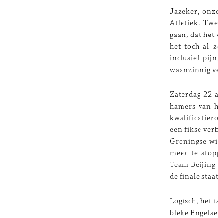
Jazeker, onze
Atletiek. Twe
gaan, dat het
het toch al 
inclusief pij
waanzinnig ve
Zaterdag 22 a
hamers van h
kwalificatier
een fikse ver
Groningse win
meer te stop
Team Beijing 
de finale sta
Logisch, het 
bleke Engelse