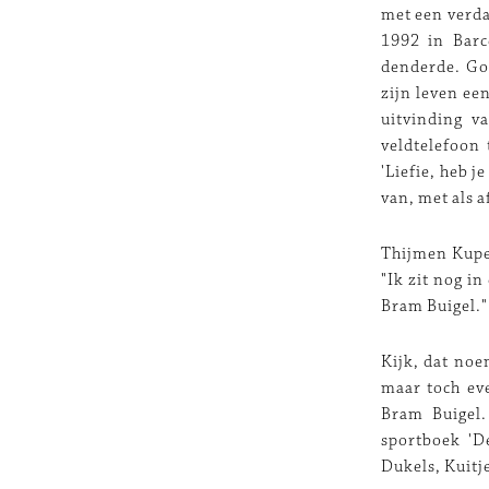
met een verda
1992 in Barc
denderde. Go
zijn leven ee
uitvinding v
veldtelefoon 
'Liefie, heb 
van, met als 
Thijmen Kuper
"Ik zit nog i
Bram Buigel."
Kijk, dat noe
maar toch ev
Bram Buigel.
sportboek 'D
Dukels, Kuitj