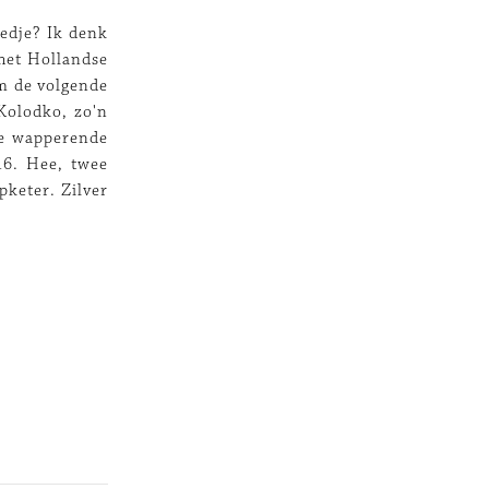
edje? Ik denk
 het Hollandse
Om de volgende
Kolodko, zo'n
ie wapperende
16. Hee, twee
pketer. Zilver