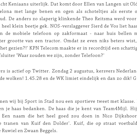
cht Keniaans uiterlijk. Dat komt door Ellen van Langen uit Old
elona met lange benen en ogen als schoteltjes als eerste o
ud. De anders zo slaperig klinkende Theo Reitsma werd voor 
n heel klein beetje gek. NOS-verslaggever Sierd de Vos liet haar
an de mobiele telefoon op zakformaat - naar huis bellen 
ter grootte van een tractor. Omdat ze even niks beters wist
je het gezien?!' KPN Telecom maakte er in recordtijd een schatt
afsluiter 'Waar zouden we zijn, zonder Telefoon?'
s is actief op Twitter. Zondag 2 augustus, kersvers Nederl
n de wolken! 1.45.28 en de WK limiet eindelijk en dan zo dik! 
men wij bij Sport in Stad nou een sportieve tweet met klasse.
en je haas bedanken. De haas die je kent van Team4Mijl. Hi
 Een naam die het heel goed zou doen in Nico Dijkshoorn
e tranen van Kuif den Dolder'. Kuif, die op straat voetba
e Ruwiel en Zwaan Beggels.