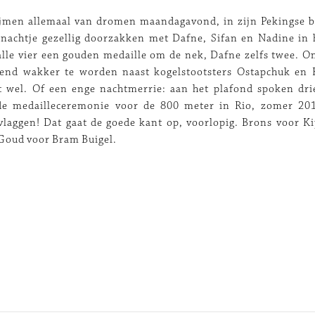
jmen allemaal van dromen maandagavond, in zijn Pekingse b
 nachtje gezellig doorzakken met Dafne, Sifan en Nadine in
alle vier een gouden medaille om de nek, Dafne zelfs twee. 
end wakker te worden naast kogelstootsters Ostapchuk en 
t wel. Of een enge nachtmerrie: aan het plafond spoken dr
 de medailleceremonie voor de 800 meter in Rio, zomer 20
laggen! Dat gaat de goede kant op, voorlopig. Brons voor Ki
Goud voor Bram Buigel.