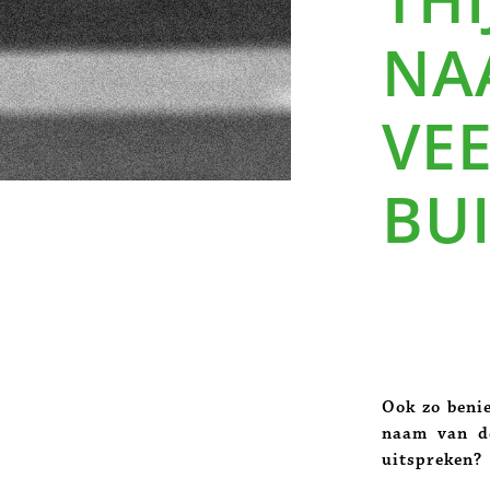
NAA
VE
BU
Ook zo beni
naam van de
uitspreken?