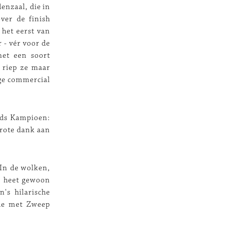
enzaal, die in
ver de finish
het eerst van
 - vér voor de
met een soort
, riep ze maar
ige commercial
ands Kampioen:
Grote dank aan
 In de wolken,
j heet gewoon
's hilarische
lde met Zweep