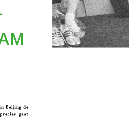
T
RAM
n Beijing de
precies gaat