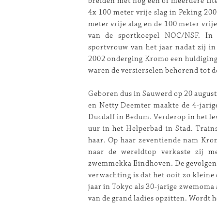
breiden met nog een of meerdere titel
4x 100 meter vrije slag in Peking 20
meter vrije slag en de 100 meter vri
van de sportkoepel NOC/NSF. In
sportvrouw van het jaar nadat zij in
2002 onderging Kromo een huldiging 
waren de versierselen behorend tot 
Geboren dus in Sauwerd op 20 augus
en Netty Deemter maakte de 4-jari
Ducdalf in Bedum. Verderop in het lev
uur in het Helperbad in Stad. Train
haar. Op haar zeventiende nam Krom
naar de wereldtop verkaste zij m
zwemmekka Eindhoven. De gevolgen zi
verwachting is dat het ooit zo klein
jaar in Tokyo als 30-jarige zwemoma
van de grand ladies opzitten. Wordt 