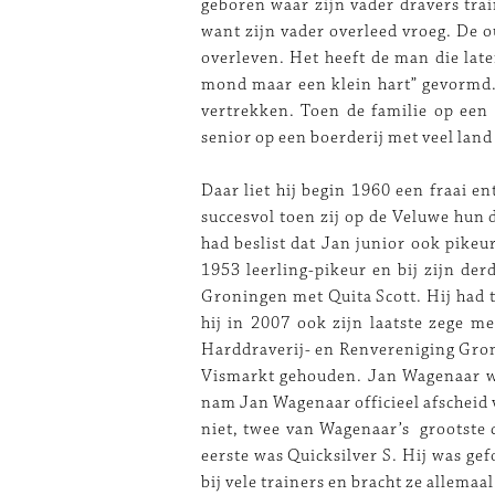
geboren waar zijn vader dravers trai
want zijn vader overleed vroeg. De 
overleven. Het heeft de man die lat
mond maar een klein hart” gevormd
vertrekken. Toen de familie op een
senior op een boerderij met veel land 
Daar liet hij begin 1960 een fraai
succesvol toen zij op de Veluwe hun
had beslist dat Jan junior ook pikeu
1953 leerling-pikeur en bij zijn derd
Groningen met Quita Scott. Hij had 
hij in 2007 ook zijn laatste zege me
Harddraverij- en Renvereniging Gron
Vismarkt gehouden. Jan Wagenaar wo
nam Jan Wagenaar officieel afscheid 
niet, twee van Wagenaar’s grootste 
eerste was Quicksilver S. Hij was ge
bij vele trainers en bracht ze allemaa