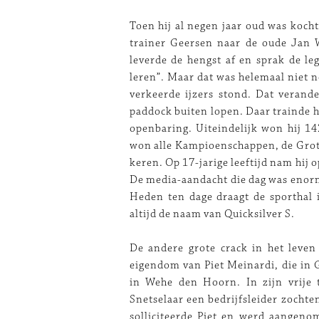
Toen hij al negen jaar oud was koch
trainer Geersen naar de oude Jan 
leverde de hengst af en sprak de le
leren”. Maar dat was helemaal niet n
verkeerde ijzers stond. Dat verander
paddock buiten lopen. Daar trainde hi
openbaring. Uiteindelijk won hij 14
won alle Kampioenschappen, de Grot
keren. Op 17-jarige leeftijd nam hij 
De media-aandacht die dag was enorm.
Heden ten dage draagt de sporthal i
altijd de naam van Quicksilver S.
De andere grote crack in het leve
eigendom van Piet Meinardi, die in 
in Wehe den Hoorn. In zijn vrije t
Snetselaar een bedrijfsleider zocht
solliciteerde Piet en werd aangen