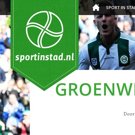
SPORT IN STA
GROENWI
Door