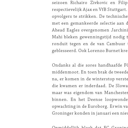
seizoen Richairo Zivkovic en Fil
respectievelijk Ajax en VfB Stuttgart
opvolgers te strikken. De technische
met een gemankeerde selectie aan 
Ahead Eagles overgenomen Jarchin
Mahi bleken gewenningstijd nodig 
ronduit tegen en de van Cambuur 
geblesseerd. Ook Lorenzo Burnet kre
Ondanks al die sores handhaafde FC
middenmoot. En toen brak de tweede 
na, er komen in de winterstop verst
die kwamen er inderdaad. De Slowa
maar was eigendom van Manchester 
binnen. En het Deense loopwonder
opwachting in de Euroborg. Erwin va
Groninger konden in januari een nie
Onmiddellijk bleek dat FC Gronin