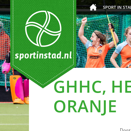
SPORT IN STA
GHHC, HE
ORANJE
Door