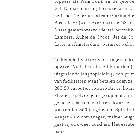
toppers als Wim Jonk en de gebroe
GHHC raakte in de glorieuze jaren oo
zelfs het Nederlands team: Carina Bl
Bos, die vrijwel zeker naar de OS i
Naast gememoreerd viertal vertrok
Lambers, Aukje de Groot, Jet de Gra
Laren en Amsterdam voeren er wel
Telkens het vertrek van dragende kr
opgave. Nu is het eindelijk na tien 
uitgekiende jeugdopleiding, een prim
van faciliteiten want betalen doen ze
280,50 eurootjes contributie en kome
Plezier, spelvreugde gekoppeld aan 
gelachen is een verloren kwartier
waaronder 800 jeugdleden. Spin in h
Veeger als clubmanager, trainer jeugd
gaat zij ook weer coachen. Het eerst
bank.