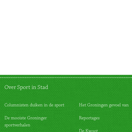
Over Sport in Stad
Columnisten duiken in de sport
Het Groningen gevoel van
De mooiste Groninger
Reportages
sportverhalen
De Kwoot