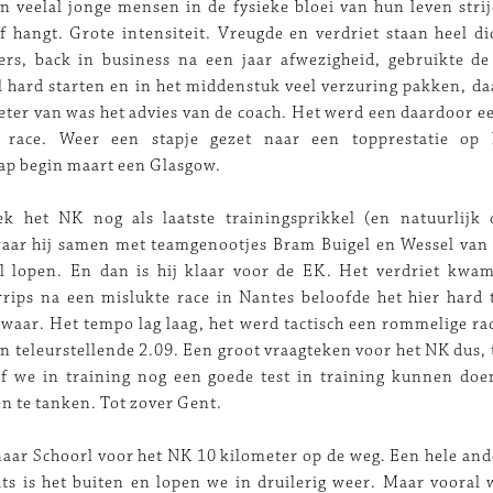
jn veelal jonge mensen in de fysieke bloei van hun leven stri
f hangt. Grote intensiteit. Vreugde en verdriet staan heel dic
rs, back in business na een jaar afwezigheid, gebruikte de 
l hard starten en in het middenstuk veel verzuring pakken, da
ter van was het advies van de coach. Het werd een daardoor 
e race. Weer een stapje gezet naar een topprestatie op 
p begin maart een Glasgow.
k het NK nog als laatste trainingsprikkel (en natuurlijk d
waar hij samen met teamgenootjes Bram Buigel en Wessel van
l lopen. En dan is hij klaar voor de EK. Het verdriet kwam
ips na een mislukte race in Nantes beloofde het hier hard 
waar. Het tempo lag laag, het werd tactisch een rommelige r
en teleurstellende 2.09. Een groot vraagteken voor het NK dus,
of we in training nog een goede test in training kunnen do
n te tanken. Tot zover Gent.
aar Schoorl voor het NK 10 kilometer op de weg. Een hele and
ats is het buiten en lopen we in druilerig weer. Maar vooral