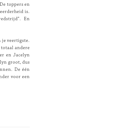
. De toppers en
eerderheid is.
edstrijd”. En
je veertigste.
 totaal andere
ger en Jacelyn
lyn groot, dus
winnen. De één
ander voor een