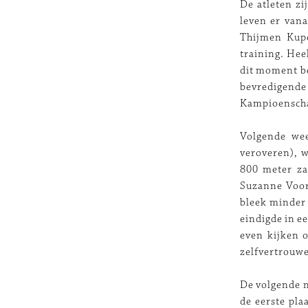
De atleten zi
leven er vana
Thijmen Kupe
training. Hee
dit moment be
bevredigend
Kampioenscha
Volgende wee
veroveren), 
800 meter za
Suzanne Voorr
bleek minder 
eindigde in e
even kijken 
zelfvertrouwe
De volgende n
de eerste pla