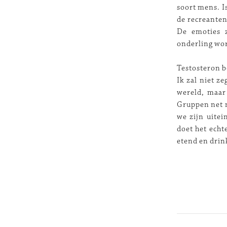
soort mens. Is
de recreanten
De emoties z
onderling wor
Testosteron b
Ik zal niet z
wereld, maar 
Gruppen net n
we zijn uitei
doet het echt
etend en drin