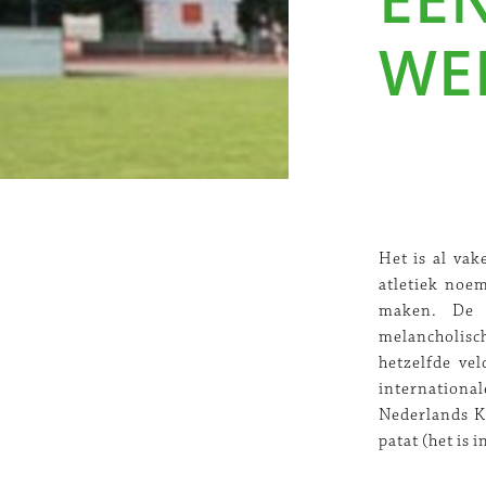
WE
Het is al vak
atletiek noe
maken. De 
melancholis
hetzelfde ve
international
Nederlands Ka
patat (het is 