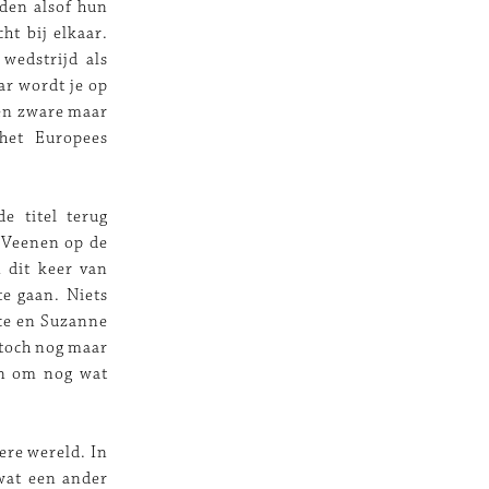
jden alsof hun
ht bij elkaar.
wedstrijd als
ar wordt je op
een zware maar
het Europees
e titel terug
 Veenen op de
 dit keer van
te gaan. Niets
ace en Suzanne
 toch nog maar
en om nog wat
ere wereld. In
 wat een ander