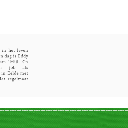
 in het leven
en dag is Eddy
eam 4Mijl. Z'n
z'n job als
n in Eelde met
Met regelmaat