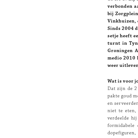
verbonden a
bij Zorgplei
Vinkhuizen, 
Sinds 2004 d
setje heeft e
turnt in Tyn
Groningen A
medio 2010 h
weer uitleven
Wat is voor 
Dat zijn de 2
pakte goud me
en serveerde
niet te eten
verdeelde hi
formidabele 
dopefiguren, 