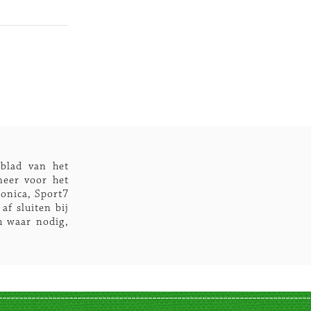
blad van het
meer voor het
onica, Sport7
af sluiten bij
h waar nodig,