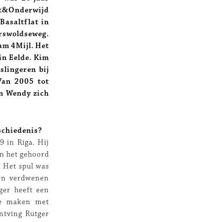
kt&Onderwijd
Basaltflat in
erswoldseweg.
am 4Mijl. Het
 in Eelde. Kim
slingeren bij
Van 2005 tot
on Wendy zich
schiedenis?
9 in Riga. Hij
en het gehoord
 Het spul was
ren verdwenen
ger heeft een
 te maken met
ontving Rutger