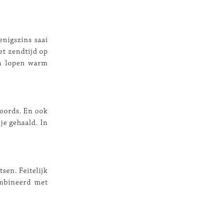
enigszins saai
et zendtijd op
en lopen warm
woords. En ook
je gehaald. In
sen. Feitelijk
ombineerd met