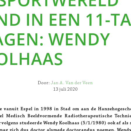
D IN EEN 11-T
AGEN: WENDY
OLHAAS
Door:
Jan A. Van der Veen
13 juli 2020
de vanuit Espel in 1998 in Stad om aan de Hanzehogescho
l Medisch Beeldvormende Radiotherapeutische Techni
rvolgens studeerde Wendy Koolhaas (5/1/1980) ook af als 
 mag zich dus doctor alsmede doctorandus noemen. Wendy