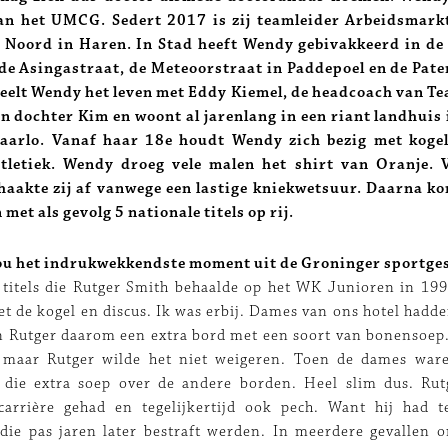
an het UMCG. Sedert 2017 is zij teamleider Arbeidsmar
n Noord in Haren. In Stad heeft Wendy gebivakkeerd in de 
de Asingastraat, de Meteoorstraat in Paddepoel en de Pat
eelt Wendy het leven met Eddy Kiemel, de headcoach van Te
en dochter Kim en woont al jarenlang in een riant landhuis
aarlo. Vanaf haar 18e houdt Wendy zich bezig met kogel
tletiek. Wendy droeg vele malen het shirt van Oranje. 
aakte zij af vanwege een lastige kniekwetsuur. Daarna k
 met als gevolg 5 nationale titels op rij.
jou het indrukwekkendste moment uit de Groninger sportge
 titels die Rutger Smith behaalde op het WK Junioren in 199
t de kogel en discus. Ik was erbij. Dames van ons hotel hadd
n Rutger daarom een extra bord met een soort van bonensoep.
, maar Rutger wilde het niet weigeren. Toen de dames wa
j die extra soep over de andere borden. Heel slim dus. Rut
carrière gehad en tegelijkertijd ook pech. Want hij had
die pas jaren later bestraft werden. In meerdere gevallen 