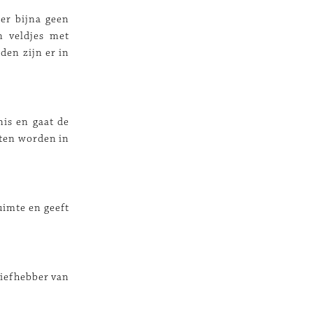
ier bijna geen
n veldjes met
den zijn er in
nis en gaat de
eten worden in
uimte en geeft
 liefhebber van