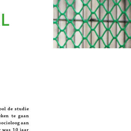
AL
ol de studie
eken te gaan
socioloog aan
 was 10 jaar