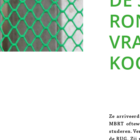
RON
VR
KO
Ze arriveer
MBRT oftewe
studeren. Ve
de RUG. Zij