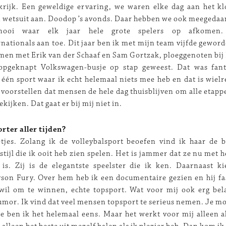
krijk. Een geweldige ervaring, we waren elke dag aan het kl
 wetsuit aan. Doodop ’s avonds. Daar hebben we ook meegedaa
ernooi waar elk jaar hele grote spelers op afkomen
rnationals aan toe. Dit jaar ben ik met mijn team vijfde geword
amen met Erik van der Schaaf en Sam Gortzak, ploeggenoten bij 
pgeknapt Volkswagen-busje op stap geweest. Dat was fanta
één sport waar ik echt helemaal niets mee heb en dat is wiel
j voorstellen dat mensen de hele dag thuisblijven om alle etapp
ekijken. Dat gaat er bij mij niet in.
rter aller tijden?
tjes. Zolang ik de volleybalsport beoefen vind ik haar de b
 stijl die ik ooit heb zien spelen. Het is jammer dat ze nu met 
is. Zij is de elegantste speelster die ik ken. Daarnaast k
son Fury. Over hem heb ik een documentaire gezien en hij f
wil om te winnen, echte topsport. Wat voor mij ook erg bela
umor. Ik vind dat veel mensen topsport te serieus nemen. Je moe
 ben ik het helemaal eens. Maar het werkt voor mij alleen a