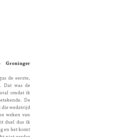
 Groninger
gus de eerste,
6. Dat was de
oral omdat ik
betekende. De
t die wedstrijd
wee weken van
it duel dus ik
dag en het komt
ht niet verder