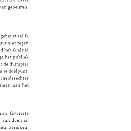
 tot mijn beste
t kan gebeuren,
 gebeurt zal ik
uut niet tegen
d heb ik altijd
gs het publiek
t de duimpjes
n je doelpunt.
scheidsrechter
nemen aan het
ijn favoriete
er van doen en
ets bereiken,