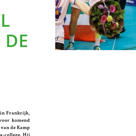
AL
 DE
in Frankrijk,
 voor komend
ke van de Kamp
a-college. Hij