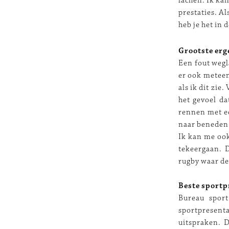
lachen. Ik kan
prestaties. Al
heb je het in 
Grootste erg
Een fout wegla
er ook meteen
als ik dit zie
het gevoel da
rennen met e
naar beneden 
Ik kan me ook
tekeergaan. 
rugby waar de 
Beste sport
Bureau sport
sportpresenta
uitspraken. 