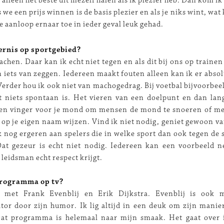
 alleen het beste uit mezelf halen als ik plezier heb. Dan kom ik
s we een prijs winnen is de basis plezier en als je niks wint, wa
de aanloop ernaar toe in ieder geval leuk gehad.
ernis op sportgebied?
chen. Daar kan ik echt niet tegen en als dit bij ons op trainen
 iets van zeggen. Iedereen maakt fouten alleen kan ik er absol
. Verder hou ik ook niet van machogedrag. Bij voetbal bijvoorbeel
t niets spontaan is. Het vieren van een doelpunt en dan lan
en vinger voor je mond om mensen de mond te snoeren of me
op je eigen naam wijzen. Vind ik niet nodig, geniet gewoon va
 nog ergeren aan spelers die in welke sport dan ook tegen de 
Dat gezeur is echt niet nodig. Iedereen kan een voorbeeld 
leidsman echt respect krijgt.
programma op tv?
 met Frank Evenblij en Erik Dijkstra. Evenblij is ook m
tor door zijn humor. Ik lig altijd in een deuk om zijn mani
Dat programma is helemaal naar mijn smaak. Het gaat over i