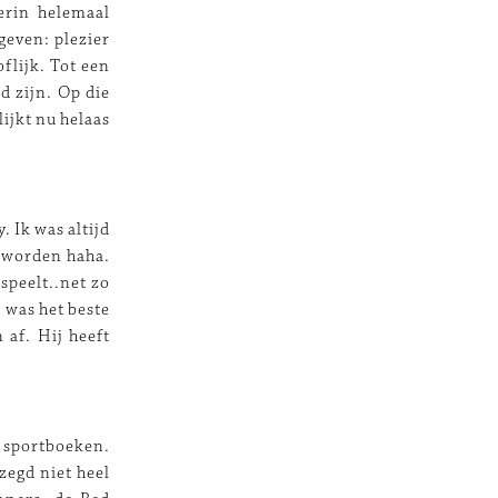
erin helemaal
geven: plezier
flijk. Tot een
d zijn. Op die
lijkt nu helaas
. Ik was altijd
n worden haha.
speelt..net zo
 was het beste
 af. Hij heeft
n sportboeken.
zegd niet heel