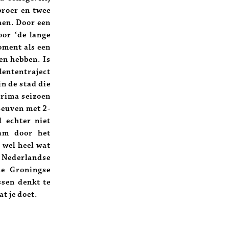
broer en twee
phen. Door een
or ‘de lange
oment als een
en hebben. Is
alententraject
n de stad die
prima seizoen
 Leuven met 2-
d echter niet
wam door het
 wel heel wat
e Nederlandse
de Groningse
sen denkt te
t je doet.