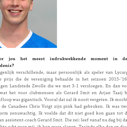
or jou het meest indrukwekkende moment in de
edenis?
igenlijk verschillende, maar persoonlijk als speler van Lycur
re prijs die de vereniging behaalde in het seizoen 2015-’1
egen Landstede Zwolle die we met 3-1 versloegen. En dan vo
 wat het voor clubmensen als Gerard Smit en Arjan Taaij 
floop was gigantisch. Vooral dat zal ik nooit vergeten. Ik moch
 de Canadees Chris Voigt zijn pink had gebroken. Ik was t
orm zenuwachtig. Ik voelde dat dit niet goed kon gaan tot d
an assistent-coach Gerard Smit. Die zei: leef vanaf nu dag bij 
kte echt voor mij, ik kon weer slapen. Trainde elke dag en dac