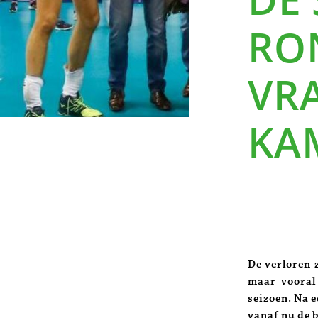
RON
VR
KA
De verloren 
maar vooral
seizoen. Na e
vanaf nu de b