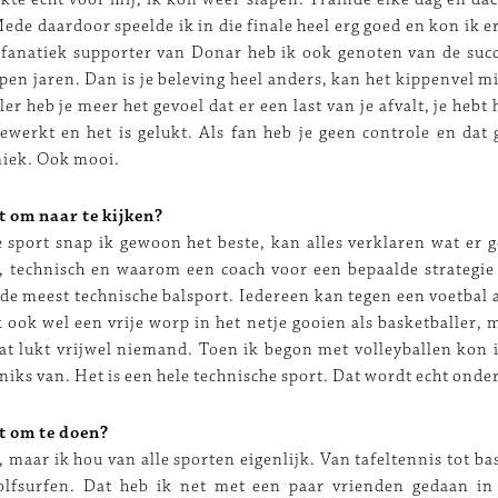
Mede daardoor speelde ik in die finale heel erg goed en kon ik e
 fanatiek supporter van Donar heb ik ook genoten van de suc
open jaren. Dan is je beleving heel anders, kan het kippenvel m
ler heb je meer het gevoel dat er een last van je afvalt, je hebt
ewerkt en het is gelukt. Als fan heb je geen controle en dat 
iek. Ook mooi.
t om naar te kijken?
e sport snap ik gewoon het beste, kan alles verklaren wat er 
h, technisch en waarom een coach voor een bepaalde strategie 
 de meest technische balsport. Iedereen kan tegen een voetbal
k ook wel een vrije worp in het netje gooien als basketballer, 
dat lukt vrijwel niemand. Toen ik begon met volleyballen kon i
niks van. Het is een hele technische sport. Dat wordt echt onde
t om te doen?
, maar ik hou van alle sporten eigenlijk. Van tafeltennis tot ba
golfsurfen. Dat heb ik net met een paar vrienden gedaan in