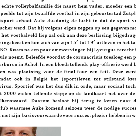
 echte volleybalfamilie die naast hem vader, moeder een 
Speelde tot zijn twaalfde voetbal in zijn geboortestad Zut
ispurt schoot Auke dusdanig de lucht in dat de sport vo
scher werd. Dat hij volgens eigen zeggen op een gegeven m
 het voetbalveld liep zal ook aan deze beslissing bijgedrag
e
e
ningsbeest en kon zich van zijn 15
tot 19
uitleven in het t
O. Kwam na een paar omzwervingen bij Lycurgus terecht i
thuis noemt. Beleefde voordat de coronacrisis toesloeg een 
erburen in Achel. In een bloedstollende play-offserie werd
en was plaatsing voor de final-four een feit. Deze wer
mdat ook in België het (sport)leven tot stilstand k
irus. Sportief was het dus dik in orde, maar sociaal toch
t 2000 zielen tellende stipje op de landkaart net over d
alkenswaard. Daarom besloot hij terug te keren naar 
pclub waarmee Auke komend seizoen weer de nodige succes
 met zijn basisvoorwaarde voor succes: plezier hebben in wa