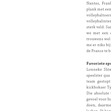
Nantes, Fran
plank met een
volleybalto
volleybalinte
sterk veld. S
we met een o
trouwens wel 
me er niks bi
de France te b
Favoriete spo
Lonneke Slöe
speelster qua
team gestopt 
kickbokser Ty
Die absolute 
gevoel voor h
doen, daarmee