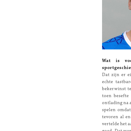
Wat is vo
sportgeschi
Dat zijn er e
echte tastba
bekerwinst t
toen besefte
ontlading na a
spelen omdat
tevoren al en
vertelde het a
goed. Dat wer