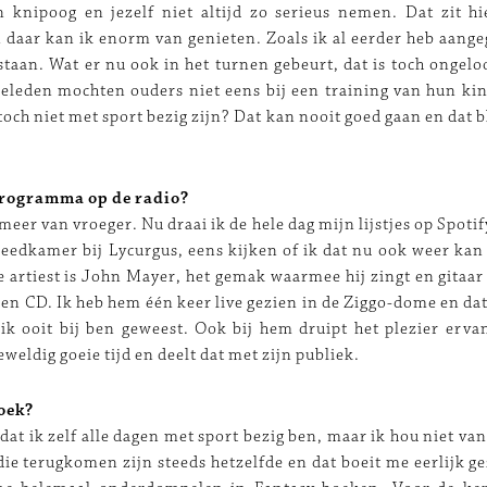
 knipoog en jezelf niet altijd zo serieus nemen. Dat zit hi
 daar kan ik enorm van genieten. Zoals ik al eerder heb aange
taan. Wat er nu ook in het turnen gebeurt, dat is toch ongeloo
geleden mochten ouders niet eens bij een training van hun kin
toch niet met sport bezig zijn? Dat kan nooit goed gaan en dat b
programma op de radio?
meer van vroeger. Nu draai ik de hele dag mijn lijstjes op Spotify
leedkamer bij Lycurgus, eens kijken of ik dat nu ook weer ka
e artiest is John Mayer, het gemak waarmee hij zingt en gitaar 
 een CD. Ik heb hem één keer live gezien in de Ziggo-dome en dat
ik ooit bij ben geweest. Ook bij hem druipt het plezier ervan
weldig goeie tijd en deelt dat met zijn publiek.
oek?
at ik zelf alle dagen met sport bezig ben, maar ik hou niet va
ie terugkomen zijn steeds hetzelfde en dat boeit me eerlijk ge