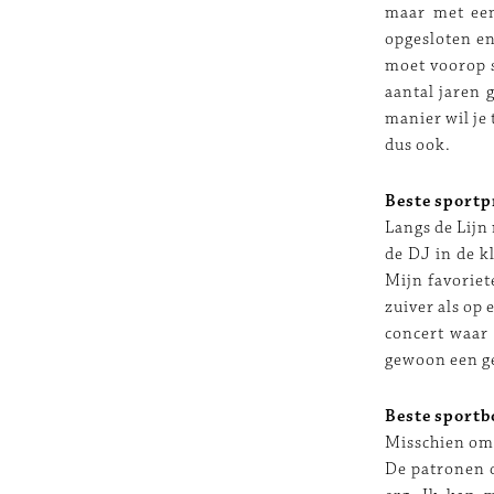
maar met een
opgesloten en
moet voorop s
aantal jaren 
manier wil je 
dus ook.
Beste sport
Langs de Lijn 
de DJ in de k
Mijn favoriet
zuiver als op
concert waar 
gewoon een ge
Beste sportb
Misschien omd
De patronen d