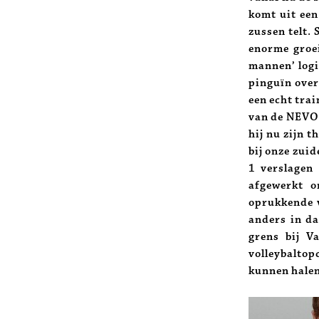
komt uit een
zussen telt. 
enorme groe
mannen’ logi
pinguïn over
een echt trai
van de NEVOB
hij nu zijn 
bij onze zuid
1 verslagen 
afgewerkt o
oprukkende v
anders in da
grens bij V
volleybalto
kunnen halen