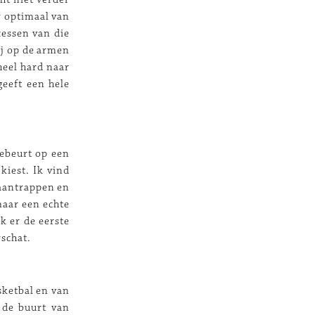
r optimaal van
cessen van die
ij op de armen
 heel hard naar
geeft een hele
gebeurt op een
kiest. Ik vind
 aantrappen en
maar een echte
k er de eerste
rschat.
sketbal en van
 de buurt van