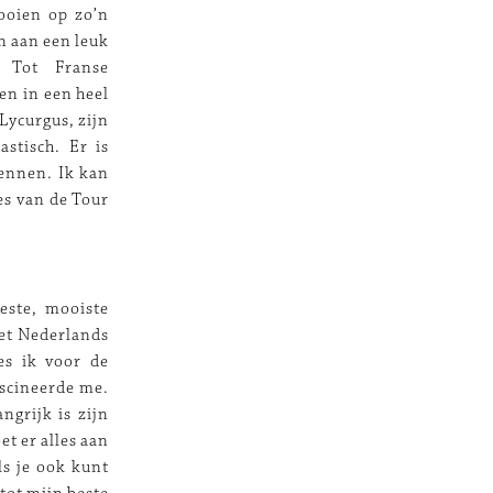
ooien op zo’n
n aan een leuk
. Tot Franse
en in een heel
Lycurgus, zijn
stisch. Er is
rennen. Ik kan
es van de Tour
este, mooiste
het Nederlands
ies ik voor de
ascineerde me.
ngrijk is zijn
t er alles aan
ls je ook kunt