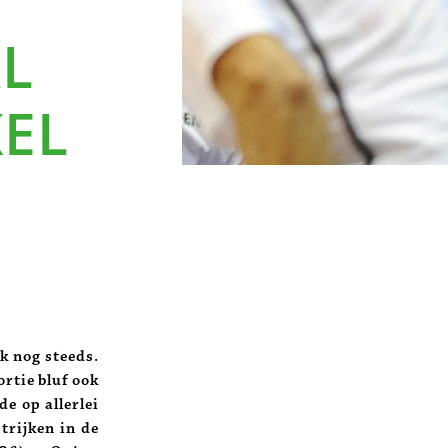
AL
KEL
jk nog steeds.
rtie bluf ook
e op allerlei
trijken in de