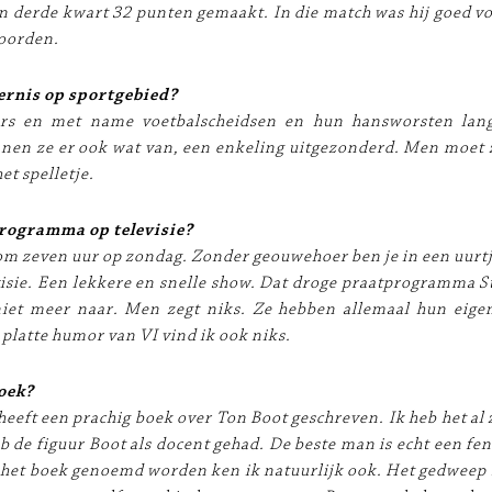
een derde kwart 32 punten gemaakt. In die match was hij goed v
woorden.
ernis op sportgebied?
ers en met name voetbalscheidsen en hun hansworsten langs
nen ze er ook wat van, een enkeling uitgezonderd. Men moet 
et spelletje.
rogramma op televisie?
om zeven uur op zondag. Zonder geouwehoer ben je in een uurtj
isie. Een lekkere en snelle show. Dat droge praatprogramma S
 niet meer naar. Men zegt niks. Ze hebben allemaal hun eige
e platte humor van VI vind ik ook niks.
oek?
heeft een prachig boek over Ton Boot geschreven. Ik heb het al z
eb de figuur Boot als docent gehad. De beste man is echt een fe
n het boek genoemd worden ken ik natuurlijk ook. Het gedwee