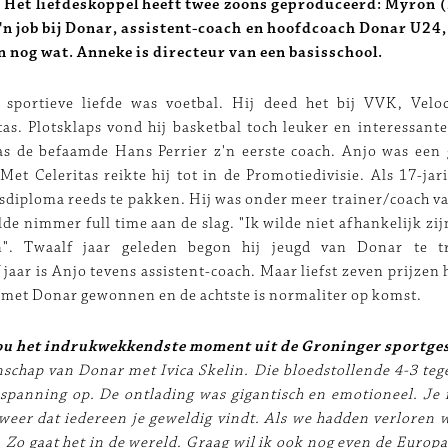
. Het liefdeskoppel heeft twee zoons geproduceerd: Myron 
z'n job bij Donar, assistent-coach en hoofdcoach Donar U24,
en nog wat. Anneke is directeur van een basisschool.
e sportieve liefde was voetbal. Hij deed het bij VVK, Velo
s. Plotsklaps vond hij basketbal toch leuker en interessante
s de befaamde Hans Perrier z'n eerste coach. Anjo was een 
 Met Celeritas reikte hij tot in de Promotiedivisie. Als 17-jari
rsdiploma reeds te pakken. Hij was onder meer trainer/coach va
de nimmer full time aan de slag. "Ik wilde niet afhankelijk zi
n". Twaalf jaar geleden begon hij jeugd van Donar te t
jaar is Anjo tevens assistent-coach. Maar liefst zeven prijzen h
 met Donar gewonnen en de achtste is normaliter op komst.
jou het indrukwekkendste moment uit de Groninger sportge
chap van Donar met Ivica Skelin. Die bloedstollende 4-3 te
 spanning op. De ontlading was gigantisch en emotioneel. Je
er dat iedereen je geweldig vindt. Als we hadden verloren 
. Zo gaat het in de wereld. Graag wil ik ook nog even de Europ