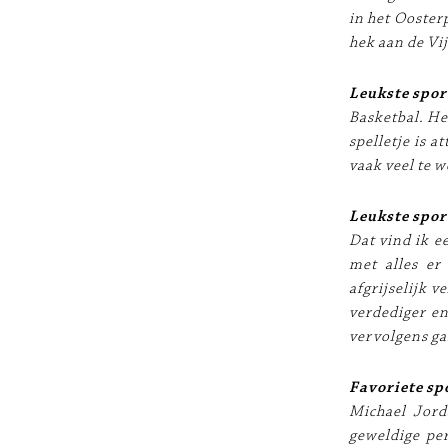
in het Ooster
hek aan de Vi
Leukste spor
Basketbal. He
spelletje is a
vaak veel te w
Leukste spor
Dat vind ik e
met alles er
afgrijselijk v
verdediger en
vervolgens gaf
Favoriete spo
Michael Jorda
geweldige pe