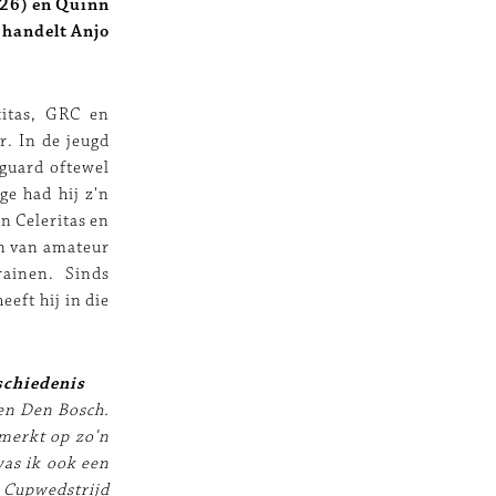
(26) en Quinn
 handelt Anjo
citas, GRC en
r. In de jeugd
guard oftewel
ge had hij z'n
n Celeritas en
jn van amateur
rainen. Sinds
eeft hij in die
schiedenis
gen Den Bosch.
 merkt op zo'n
was ik ook een
a Cupwedstrijd