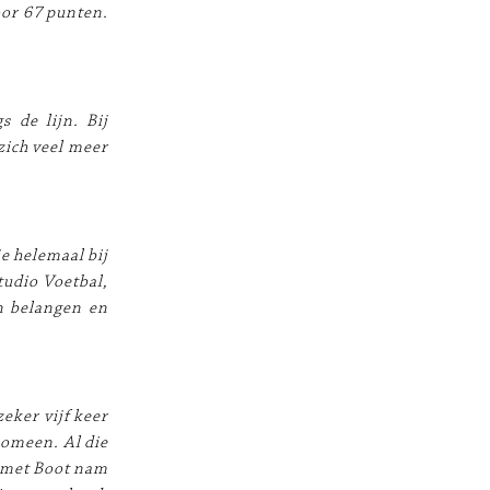
oor 67 punten.
 de lijn. Bij
zich veel meer
e helemaal bij
tudio Voetbal,
n belangen en
eker vijf keer
nomeen. Al die
p met Boot nam