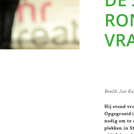
RON
VR
Beeld: Jan K
Hij stond vro
Opgegroeid i
nodig om te 
plekken in S