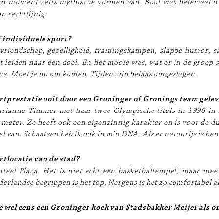
en moment zelfs mythische vormen aan. Boot was helemaal ni
n rechtlijnig.
 individuele sport?
vriendschap, gezelligheid, trainingskampen, slappe humor, 
t leiden naar een doel. En het mooie was, wat er in de groep 
ons. Moet je nu om komen. Tijden zijn helaas omgeslagen.
rtprestatie ooit door een Groninger of Gronings team gele
arianne Timmer met haar twee Olympische titels in 1996 in
meter. Ze heeft ook een eigenzinnig karakter en is voor de du
l van. Schaatsen heb ik ook in m'n DNA. Als er natuurijs is ben 
rtlocatie van de stad?
teel Plaza. Het is niet echt een basketbaltempel, maar meer
erlandse begrippen is het top. Nergens is het zo comfortabel al
e wel eens een Groninger koek van Stadsbakker Meijer als on