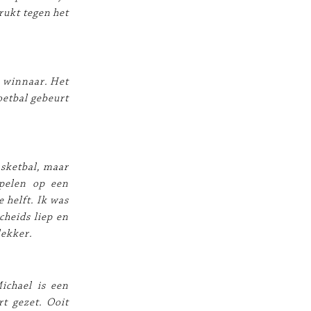
rukt tegen het
n winnaar. Het
voetbal gebeurt
asketbal, maar
spelen op een
e helft. Ik was
cheids liep en
lekker.
Michael is een
t gezet. Ooit