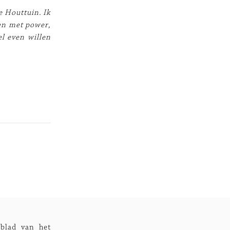
e Houttuin. Ik
den met power,
el even willen
blad van het