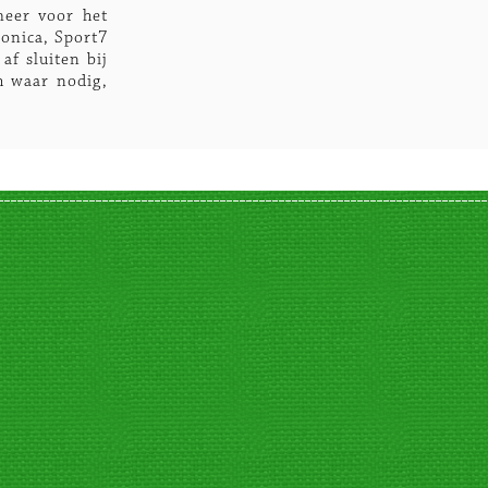
meer voor het
onica, Sport7
af sluiten bij
h waar nodig,