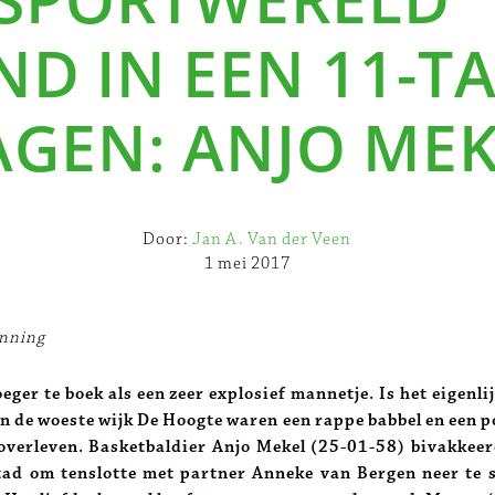
D IN EEN 11-T
AGEN: ANJO ME
Door:
Jan A. Van der Veen
1 mei 2017
anning
eger te boek als een zeer explosief mannetje. Is het eigenli
n de woeste wijk De Hoogte waren een rappe babbel en een po
overleven. Basketbaldier Anjo Mekel (25-01-58) bivakkeerd
tad om tenslotte met partner Anneke van Bergen neer te s