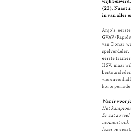
wijk Selwerd
(23). Naast 
in van alles 
Anjo's eerst
GVAV/Rapidita
van Donar wa
spelverdeler.
eerste traine
HSV, maar wil
bestuurslede
viereneenhalf 
korte periode
Wat is voor 
Het kampioens
Er zat zoveel
moment ook we
loser geweest