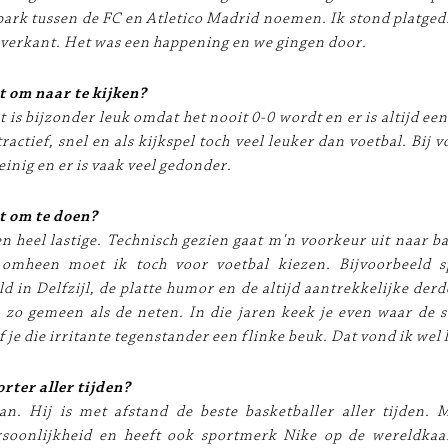
park tussen de FC en Atletico Madrid noemen. Ik stond platged
jverkant. Het was een happening en we gingen door.
t om naar te kijken?
t is bijzonder leuk omdat het nooit 0-0 wordt en er is altijd ee
ttractief, snel en als kijkspel toch veel leuker dan voetbal. Bij 
einig en er is vaak veel gedonder.
t om te doen?
en heel lastige. Technisch gezien gaat m'n voorkeur uit naar b
 omheen moet ik toch voor voetbal kiezen. Bijvoorbeeld 
eld in Delfzijl, de platte humor en de altijd aantrekkelijke derd
 zo gemeen als de neten. In die jaren keek je even waar de s
 je die irritante tegenstander een flinke beuk. Dat vond ik wel 
rter aller tijden?
n. Hij is met afstand de beste basketballer aller tijden. 
rsoonlijkheid en heeft ook sportmerk Nike op de wereldkaar