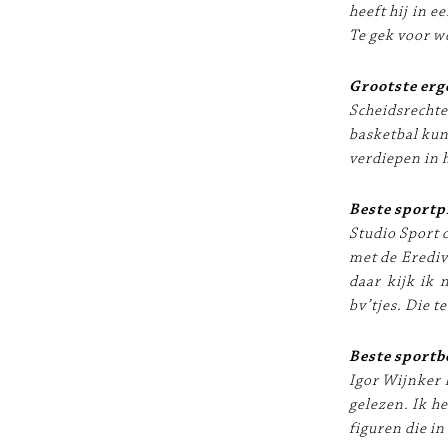
heeft hij in 
Te gek voor 
Grootste erg
Scheidsrecht
basketbal kun
verdiepen in h
Beste sportp
Studio Sport 
met de Erediv
daar kijk ik
bv’tjes. Die t
Beste sportb
Igor Wijnker 
gelezen. Ik h
figuren die i