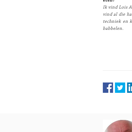
eten?
Ik vind Lois 
vind al die h
techniek en k
babbelen.