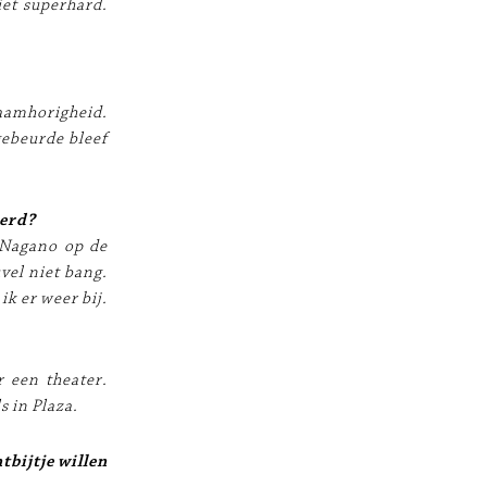
et superhard.
saamhorigheid.
gebeurde bleef
verd?
 Nagano op de
vel niet bang.
ik er weer bij.
 een theater.
s in Plaza.
tbijtje willen