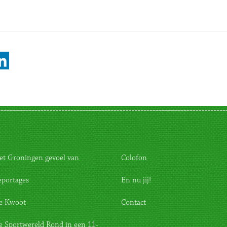
et Groningen gevoel van
Colofon
eportages
En nu jij!
e Kwoot
Contact
e Sportwereld Rond in een 11-