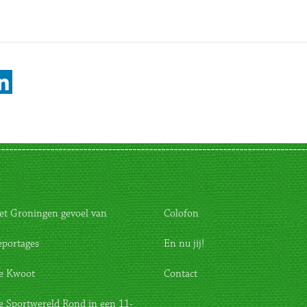
et Groningen gevoel van
Colofon
eportages
En nu jij!
e Kwoot
Contact
e Sportwereld Rond in een 11-