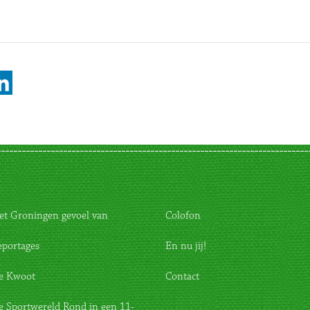
et Groningen gevoel van
Colofon
eportages
En nu jij!
e Kwoot
Contact
e Sportwereld Rond in een 11-