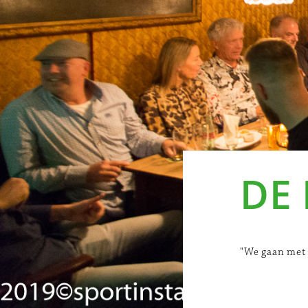
DE
"We gaan met 