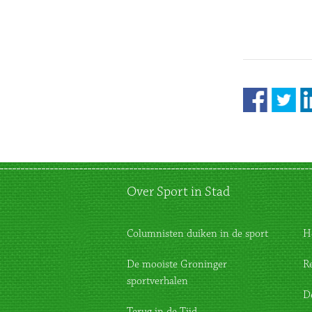
Over Sport in Stad
Columnisten duiken in de sport
H
De mooiste Groninger
R
sportverhalen
D
Terug in de Tijd