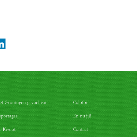
et Groningen gevoel van
Colofon
eportages
En nu jij!
e Kwoot
Contact