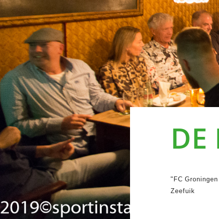
DE
"FC Groningen 
Zeefuik