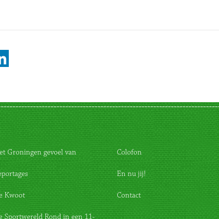
et Groningen gevoel van
Colofon
eportages
En nu jij!
e Kwoot
Contact
e Sportwereld Rond in een 11-