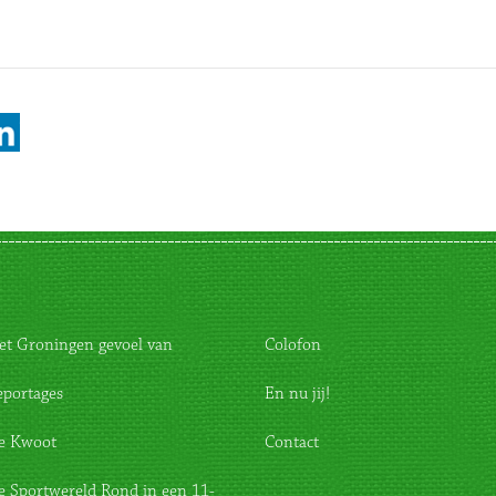
et Groningen gevoel van
Colofon
eportages
En nu jij!
e Kwoot
Contact
e Sportwereld Rond in een 11-