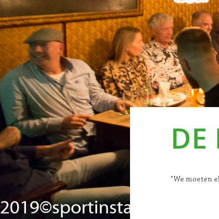
DE
"We moeten el