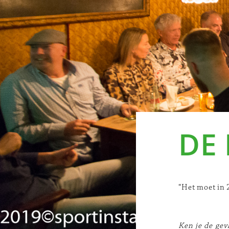
DE
“Het moet in
Ken je de gev