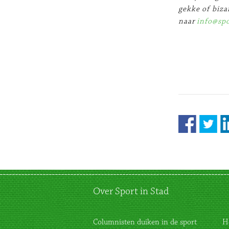
gekke of biza
naar
info@spo
Over Sport in Stad
Columnisten duiken in de sport
H