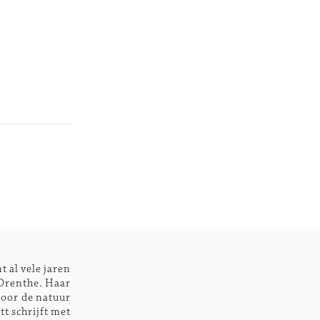
t al vele jaren
t Drenthe. Haar
door de natuur
tt schrijft met