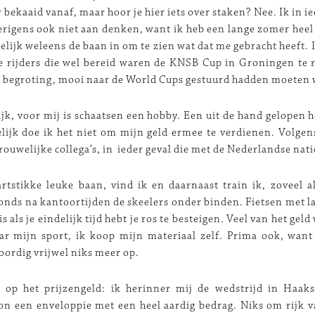
bekaaid vanaf, maar hoor je hier iets over staken? Nee. Ik in ie
erigens ook niet aan denken, want ik heb een lange zomer heel
delijk weleens de baan in om te zien wat dat me gebracht heeft. 
 rijders die wel bereid waren de KNSB Cup in Groningen te 
 begroting, mooi naar de World Cups gestuurd hadden moeten
lijk, voor mij is schaatsen een hobby. Een uit de hand gelopen 
lijk doe ik het niet om mijn geld ermee te verdienen. Volgens
rouwelijke collega’s, in ieder geval die met de Nederlandse nati
rtstikke leuke baan, vind ik en daarnaast train ik, zoveel a
vonds na kantoortijden de skeelers onder binden. Fietsen met 
is als je eindelijk tijd hebt je ros te besteigen. Veel van het geld
ar mijn sport, ik koop mijn materiaal zelf. Prima ook, wan
oordig vrijwel niks meer op.
op het prijzengeld: ik herinner mij de wedstrijd in Haaks
on een enveloppie met een heel aardig bedrag. Niks om rijk 