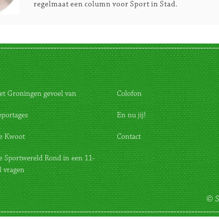
regelmaat een column voor Sport in Stad.
et Groningen gevoel van
Colofon
eportages
En nu jij!
e Kwoot
Contact
e Sportwereld Rond in een 11-
l vragen
© S