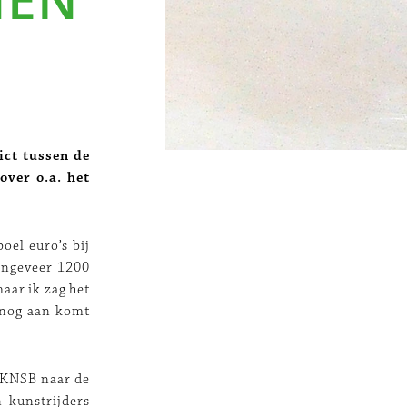
ict tussen de
over o.a. het
oel euro’s bij
ongeveer 1200
aar ik zag het
f nog aan komt
e KNSB naar de
 kunstrijders