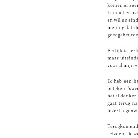
komen er zeer 
Ik moet er ov
en wil nu ein
mening dat de
goedgekeurde
Eerlijk is eer
maar uiteinde
voor al mijn v
Ik heb een ha
betekent ’s a
het al donker 
gaat terug na
levert tegenw
Terugkomend 
seizoen. Ik w