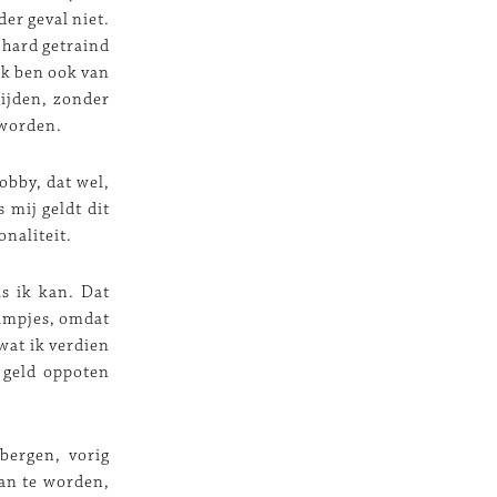
der geval niet.
 hard getraind
Ik ben ook van
rijden, zonder
 worden.
hobby, dat wel,
 mij geldt dit
onaliteit.
ls ik kan. Dat
lampjes, omdat
 wat ik verdien
t geld oppoten
bergen, vorig
van te worden,