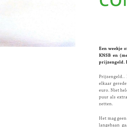
Een weekje o
KNSB en (met
prijzengeld. 
Prijzengeld..
elkaar gered
euro. Niet he
puur als extr
zetten.
Het mag geen 
langebaan ga