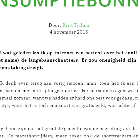
Door:
Britt Tjalma
4 november 2016
f wat geleden las ik op internet een bericht over het confl
 name) de langebaanschaatsers. Er zou onenigheid zijn 
Een staking dreigt.
 Ik denk even terug aan vorig seizoen: man, toen heb ik een b
en, samen met mijn ploeggenootjes. Per persoon kregen we 
lemaal zomaar, want we hadden er hard ons best voor gedaan, m
aatje, want het is toch een soort van gratis geld, wat achtera
geheim zijn dat het grootste gedeelte van de begroting van d
at. De marathonrijders, maar zeker ook de shorttrackers en