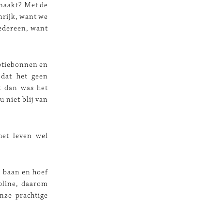
 maakt? Met de
nrijk, want we
iedereen, want
mptiebonnen en
dat het geen
t dan was het
 niet blij van
het leven wel
n baan en hoef
ipline, daarom
nze prachtige