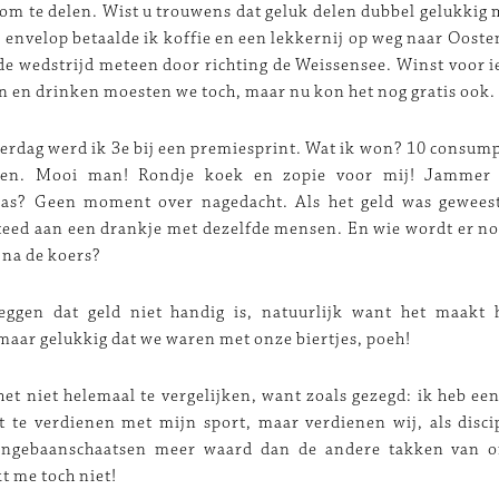
 om te delen. Wist u trouwens dat geluk delen dubbel gelukkig
 envelop betaalde ik koffie en een lekkernij op weg naar Ooste
de wedstrijd meteen door richting de Weissensee. Winst voor 
 en drinken moesten we toch, maar nu kon het nog gratis ook.
erdag werd ik 3e bij een premiesprint. Wat ik won? 10 consu
ken. Mooi man! Rondje koek en zopie voor mij! Jammer 
was? Geen moment over nagedacht. Als het geld was gewees
eed aan een drankje met dezelfde mensen. En wie wordt er nou
 na de koers?
zeggen dat geld niet handig is, natuurlijk want het maakt 
maar gelukkig dat we waren met onze biertjes, poeh!
 het niet helemaal te vergelijken, want zoals gezegd: ik heb ee
t te verdienen met mijn sport, maar verdienen wij, als disc
angebaanschaatsen meer waard dan de andere takken van o
kt me toch niet!