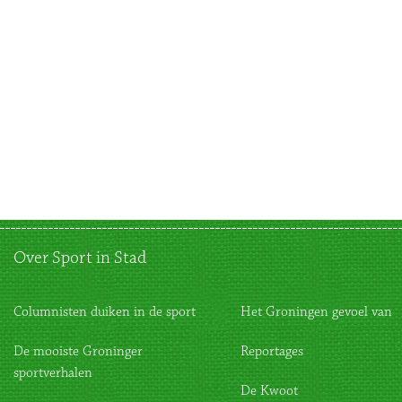
Over Sport in Stad
Columnisten duiken in de sport
Het Groningen gevoel van
De mooiste Groninger
Reportages
sportverhalen
De Kwoot