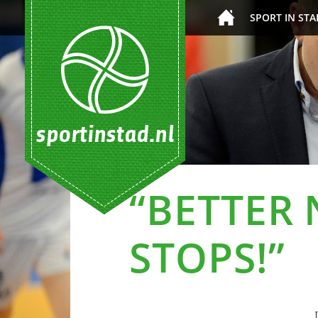
SPORT IN STA
“BETTER 
STOPS!”